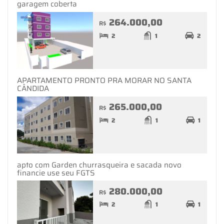
garagem coberta
264.000,00
R$
2
1
2
APARTAMENTO PRONTO PRA MORAR NO SANTA
CÂNDIDA
265.000,00
R$
2
1
1
apto com Garden churrasqueira e sacada novo
financie use seu FGTS
280.000,00
R$
2
1
1