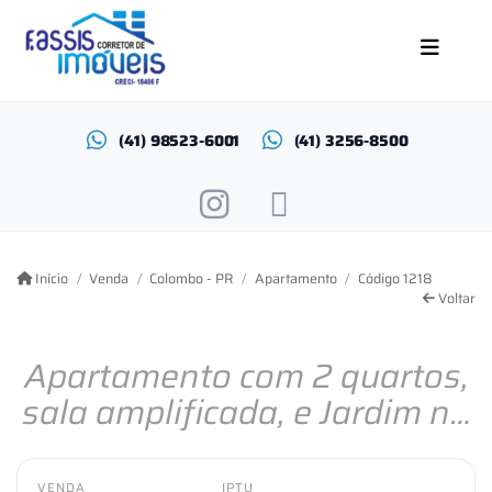
(41) 98523-6001
(41) 3256-8500
Início
Venda
Colombo - PR
Apartamento
Código 1218
Voltar
Apartamento com 2 quartos,
sala amplificada, e Jardim no
Bairro Rio Verde
VENDA
IPTU